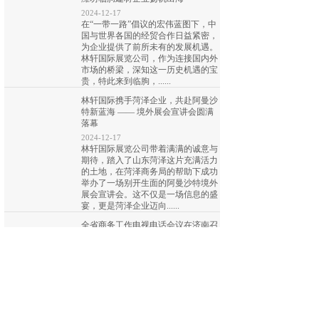
2024-12-17
在“一带一路”倡议的宏伟蓝图下，中
国与世界各国的经贸合作日益紧密，
为企业提供了前所未有的发展机遇。
林轩国际展览公司，作为连接国内外
市场的桥梁，深知这一历史机遇的宝
贵，特此来到临朐，......
林轩国际携手菏泽企业，共赴阿曼沙
特新蓝海 —— 境外展会宣讲会圆满
落幕
2024-12-17
林轩国际展览公司带着满满的诚意与
期待，踏入了山东菏泽这片充满活力
的土地，在菏泽商务局的帮助下成功
举办了一场别开生面的阿曼沙特境外
展会宣讲会。这不仅是一场信息的盛
宴，更是菏泽企业迈向......
全省商务工作电视电话会议在济南召
开
2023-02-08
2月6日，全省商务工作电视电话会议
在济南召开。会议以习近平新时代中
国特色社会主义思想为指导，全面贯
彻党的二十大精神，认真落实全国商
务工作电视电话会议、省委经济工作