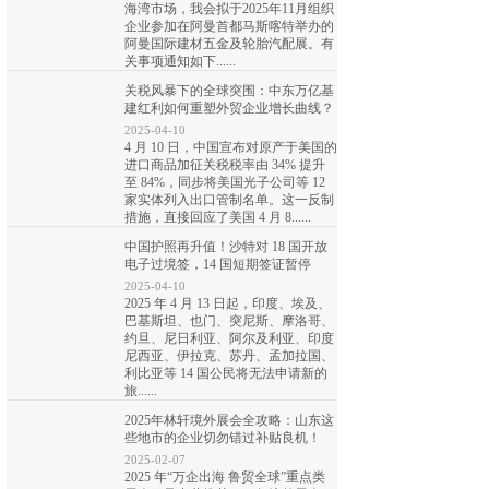
海湾市场，我会拟于2025年11月组织
企业参加在阿曼首都马斯喀特举办的
阿曼国际建材五金及轮胎汽配展。有
关事项通知如下......
关税风暴下的全球突围：中东万亿基
建红利如何重塑外贸企业增长曲线？
2025-04-10
4 月 10 日，中国宣布对原产于美国的
进口商品加征关税税率由 34% 提升
至 84%，同步将美国光子公司等 12
家实体列入出口管制名单。这一反制
措施，直接回应了美国 4 月 8......
中国护照再升值！沙特对 18 国开放
电子过境签，14 国短期签证暂停
2025-04-10
2025 年 4 月 13 日起，印度、埃及、
巴基斯坦、也门、突尼斯、摩洛哥、
约旦、尼日利亚、阿尔及利亚、印度
尼西亚、伊拉克、苏丹、孟加拉国、
利比亚等 14 国公民将无法申请新的
旅......
2025年林轩境外展会全攻略：山东这
些地市的企业切勿错过补贴良机！
2025-02-07
2025 年“万企出海 鲁贸全球”重点类