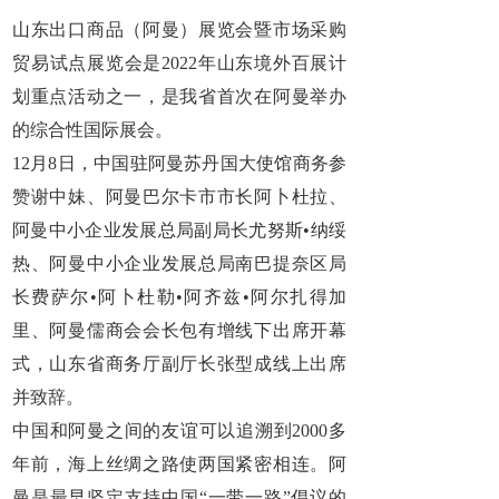
山东出口商品（阿曼）展览会暨市场采购
贸易试点展览会是2022年山东境外百展计
划重点活动之一，是我省首次在阿曼举办
的综合性国际展会。
12月8日，中国驻阿曼苏丹国大使馆商务参
赞谢中妹、阿曼巴尔卡市市长阿卜杜拉、
阿曼中小企业发展总局副局长尤努斯•纳绥
热、阿曼中小企业发展总局南巴提奈区局
长费萨尔•阿卜杜勒•阿齐兹•阿尔扎得加
里、阿曼儒商会会长包有增线下出席开幕
式，山东省商务厅副厅长张型成线上出席
并致辞。
中国和阿曼之间的友谊可以追溯到2000多
年前，海上丝绸之路使两国紧密相连。阿
曼是最早坚定支持中国“一带一路”倡议的