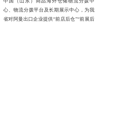
中国（山东）商品海外仓储物流分拨中
心、物流分拨平台及长期展示中心，为我
省对阿曼出口企业提供“前店后仓”“前展后
仓”的国际商贸云仓服务平台，全天候、全
方位保障货物储存需求，提高便捷性，实
现产品本地销售，本地及周边国家分拨配
送，并为参展企业线下长期展示产品提供
增值服务，助力企业深度拓展海外市场。